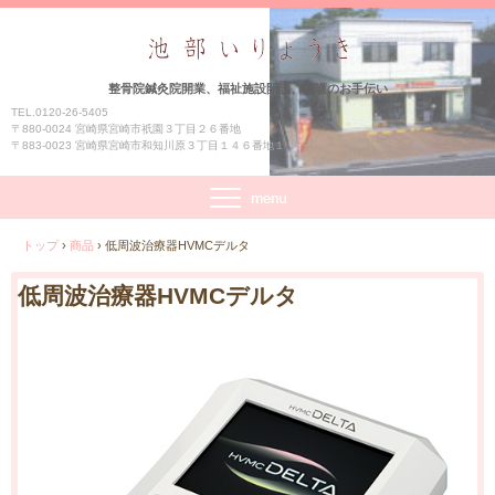
整骨院鍼灸院開業、福祉施設開設、介護のお手伝い
TEL.0120-26-5405
〒880-0024 宮崎県宮崎市祇園３丁目２６番地
〒883-0023 宮崎県宮崎市和知川原３丁目１４６番地１
トップ
›
商品
›
低周波治療器HVMCデルタ
低周波治療器HVMCデルタ