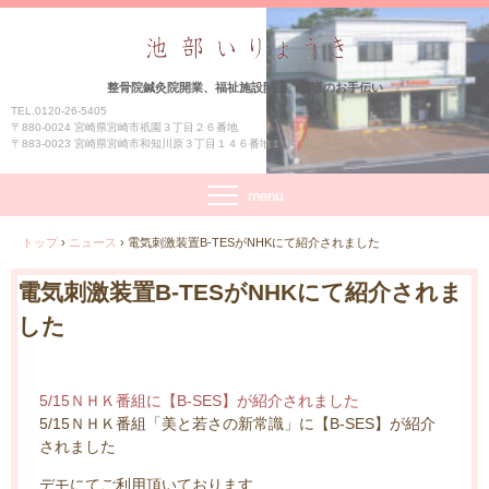
整骨院鍼灸院開業、福祉施設開設、介護のお手伝い
TEL.0120-26-5405
〒880-0024 宮崎県宮崎市祇園３丁目２６番地
〒883-0023 宮崎県宮崎市和知川原３丁目１４６番地１
トップ
›
ニュース
›
電気刺激装置B-TESがNHKにて紹介されました
電気刺激装置B-TESがNHKにて紹介されま
した
5/15ＮＨＫ番組に【B-SES】が紹介されました
5/15ＮＨＫ番組「美と若さの新常識」に【B-SES】が紹介
されました
デモにてご利用頂いております